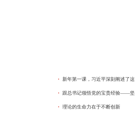
·
新年第一课，习近平深刻阐述了这
·
跟总书记领悟党的宝贵经验——坚
·
理论的生命力在于不断创新