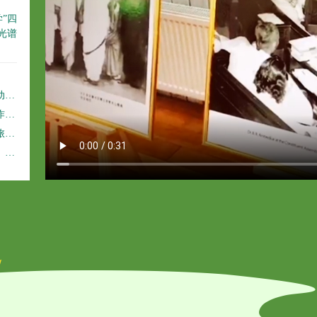
”四
光谱
绩
知
布
知